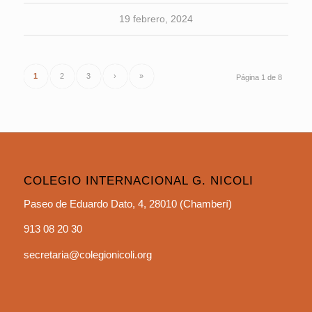
19 febrero, 2024
1
2
3
›
»
Página 1 de 8
COLEGIO INTERNACIONAL G. NICOLI
Paseo de Eduardo Dato, 4, 28010 (Chamberí)
913 08 20 30
secretaria@colegionicoli.org