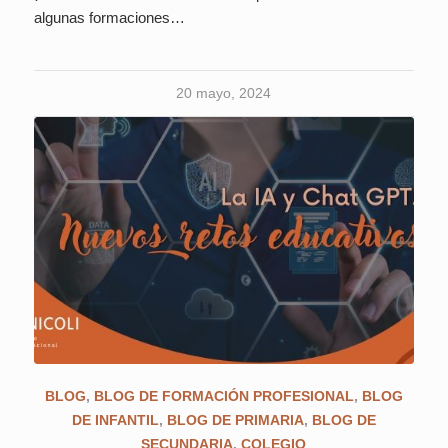
algunas formaciones…
20 mayo, 2024
BLOG
,
BLOG DE FORMACIÓN PROFESIONAL
,
BLOG
DE INFANTIL
,
BLOG DE PRIMARIA
,
BLOG DE
SECUNDARIA
,
COLEGIO