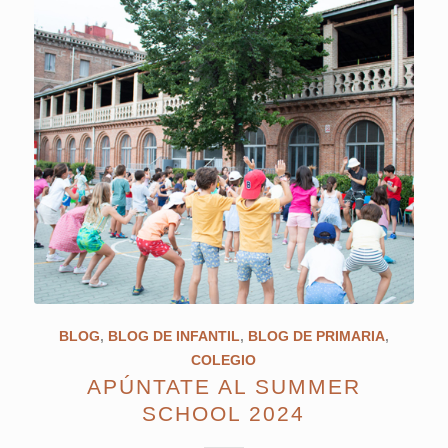
BLOG
,
BLOG DE INFANTIL
,
BLOG DE PRIMARIA
,
COLEGIO
APÚNTATE AL SUMMER
SCHOOL 2024