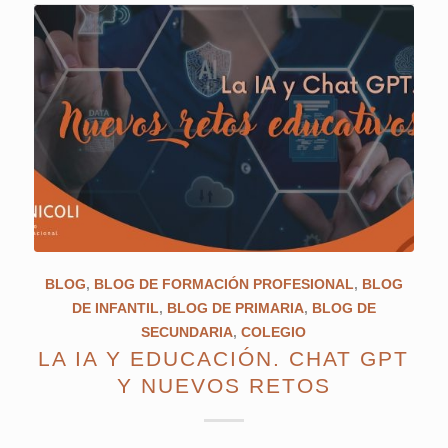
BLOG
,
BLOG DE FORMACIÓN PROFESIONAL
,
BLOG
DE INFANTIL
,
BLOG DE PRIMARIA
,
BLOG DE
SECUNDARIA
,
COLEGIO
LA IA Y EDUCACIÓN. CHAT GPT
Y NUEVOS RETOS