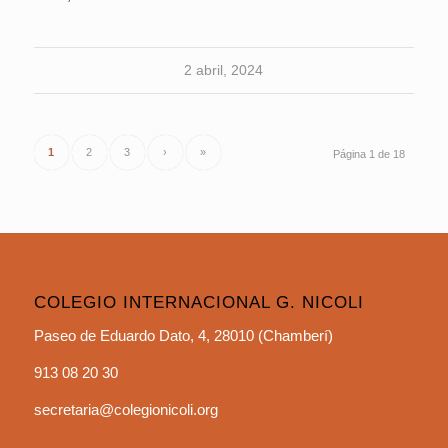
2 abril, 2024
1
2
3
›
»
Página 1 de 18
COLEGIO INTERNACIONAL G. NICOLI
Paseo de Eduardo Dato, 4, 28010 (Chamberí)
913 08 20 30
secretaria@colegionicoli.org