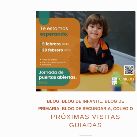
BLOG
,
BLOG DE INFANTIL
,
BLOG DE
PRIMARIA
,
BLOG DE SECUNDARIA
,
COLEGIO
PRÓXIMAS VISITAS
GUIADAS