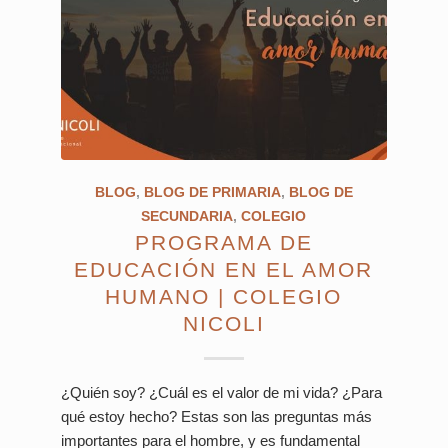
BLOG
,
BLOG DE PRIMARIA
,
BLOG DE
SECUNDARIA
,
COLEGIO
PROGRAMA DE
EDUCACIÓN EN EL AMOR
HUMANO | COLEGIO
NICOLI
¿Quién soy? ¿Cuál es el valor de mi vida? ¿Para
qué estoy hecho? Estas son las preguntas más
importantes para el hombre, y es fundamental