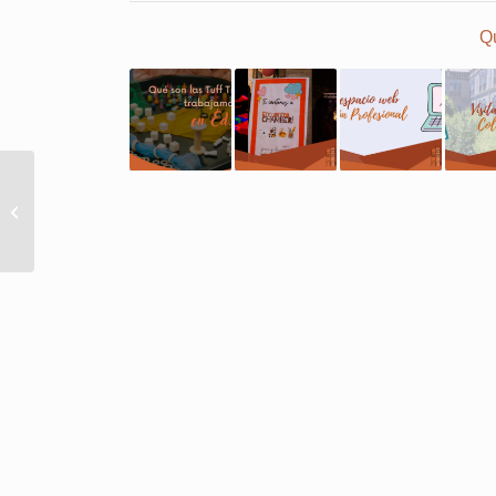
Qu
Encuentro Chamberí en
el Colegio Nicoli