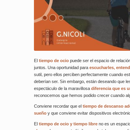
El
tiempo de ocio
puede ser el espacio de relación
juntos. Una oportunidad para
escucharles, entend
sutil, pero ellos perciben perfectamente cuando e
deberían ser. Sin embargo, están deseando que l
espectáculo de la maravillosa
diferencia que es u
reconocemos que hemos podido crecer cuando algu
Conviene recordar que el
tiempo de descanso ade
sueño
y que conviene evitar dispositivos electróni
El
tiempo de ocio y tiempo libre
no es un espacio 