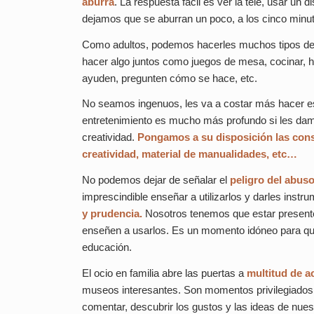
aburra
. La respuesta fácil es ver la tele, usar un 
dejamos que se aburran un poco, a los cinco minu
Como adultos, podemos hacerles muchos tipos de 
hacer algo juntos como juegos de mesa, cocinar, h
ayuden, pregunten cómo se hace, etc.
No seamos ingenuos, les va a costar más hacer est
entretenimiento es mucho más profundo si les dam
creatividad.
Pongamos a su disposición las cons
creatividad, material de manualidades, etc…
No podemos dejar de señalar el
peligro del abuso
imprescindible enseñar a utilizarlos y darles ins
y prudencia.
Nosotros tenemos que estar presentes
enseñen a usarlos. Es un momento idóneo para qu
educación.
El ocio en familia abre las puertas a
multitud de a
museos interesantes. Son momentos privilegiados 
comentar, descubrir los gustos y las ideas de nues