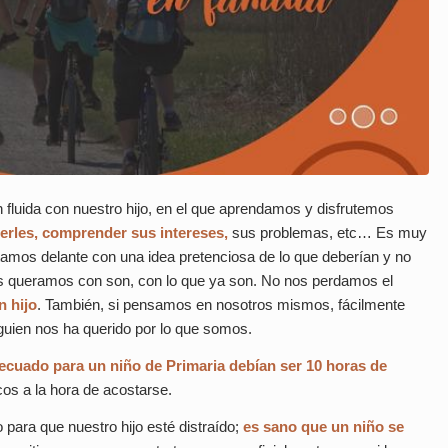
 fluida con nuestro hijo, en el que aprendamos y disfrutemos
erles, comprender sus intereses,
sus problemas, etc… Es muy
stamos delante con una idea pretenciosa de lo que deberían y no
es queramos con son, con lo que ya son. No nos perdamos el
n hijo
. También, si pensamos en nosotros mismos, fácilmente
ien nos ha querido por lo que somos.
cuado para un niño de Primaria debían ser 10 horas de
cos a la hora de acostarse.
para que nuestro hijo esté distraído;
es sano que un niño se