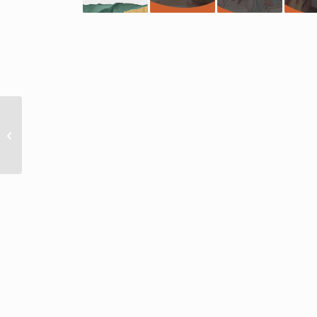
Dislexia: El trastorno de
aprendizaje más común