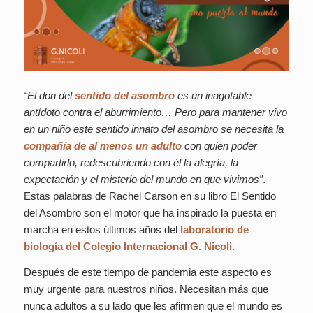
“El don del
sentido del asombro
es un inagotable
antídoto contra el aburrimiento… Pero para mantener vivo
en un niño este sentido innato del asombro se necesita la
compañía de al menos un adulto
con quien poder
compartirlo, redescubriendo con él la alegría, la
expectación y el misterio del mundo en que vivimos”
.
Estas palabras de Rachel Carson en su libro
El Sentido
del Asombro
son el motor que ha inspirado la puesta en
marcha en estos últimos años del
laboratorio de
biología del Colegio Internacional G. Nicoli.
Después de este tiempo de pandemia este aspecto es
muy urgente para nuestros niños. Necesitan más que
nunca adultos a su lado que les afirmen que el mundo es